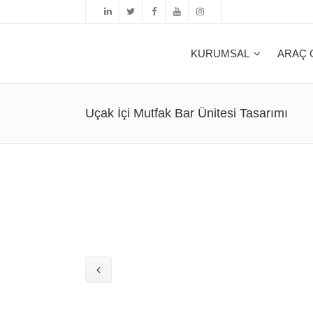
KURUMSAL
ARAÇ 
Uçak İçi Mutfak Bar Ünitesi Tasarımı
Hikayemiz
Ticari A
Araç T
Referanslar
Elektrikl
Bilgis
Bizden Haberler
Konsept 
Araç E
Test v
Homolo
İç/Dış 
Boyas