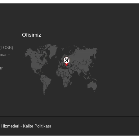
Ofisimiz
 (TOSB)
ınar –
tr
 Hizmetleri
-
Kalite Politikası