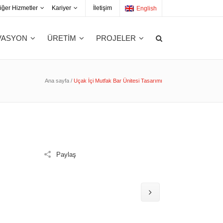
iğer Hizmetler
Kariyer
İletişim
English
OVASYON
ÜRETİM
PROJELER
Ana sayfa
/
Uçak İçi Mutfak Bar Ünitesi Tasarımı
siyonel Prototip İmalatı
Projeleri
ozit Parça İmalatı
şlı İmalat
kli Model İmalatı
Paylaş
e/Yat Kalıp Model İmalatı
m ve İş Makineleri İmalatı
tsal Ölçüm ve Tarama