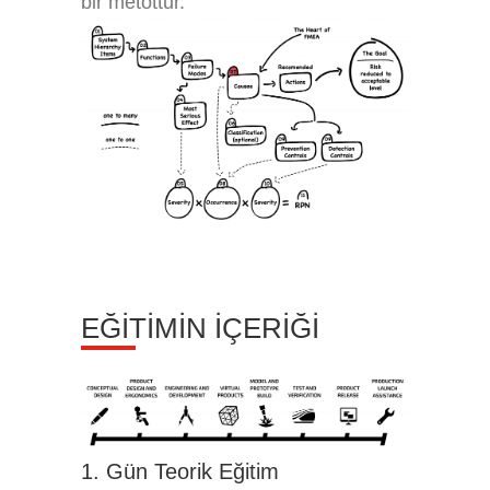
bir metottur.
EĞİTİMİN İÇERİĞİ
1. Gün Teorik Eğitim